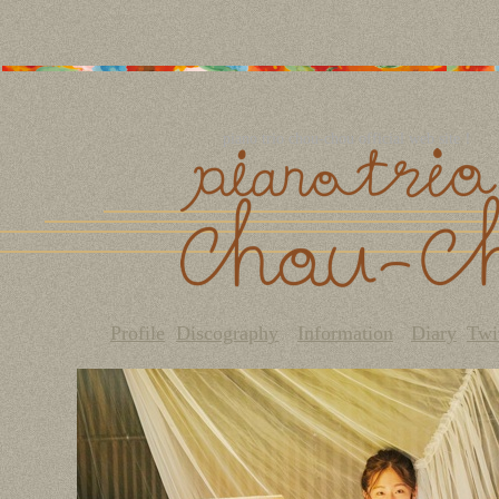
piano trio chou-chou official web site！
Profile
Discography
Information
Diary
Twi