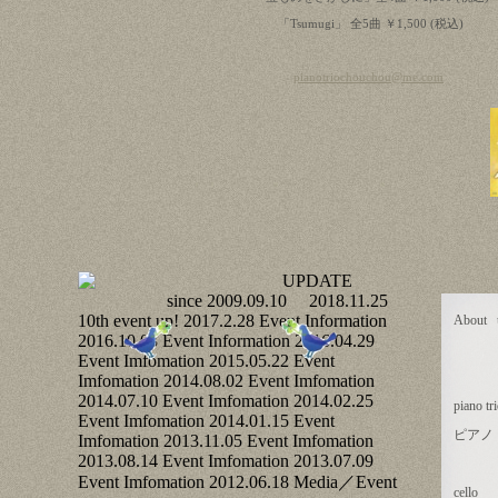
「Tsumugi」 全5曲 ￥1,500 (税込)
pianotriochouchou@me.com
About u
piano tr
ピアノ
cello